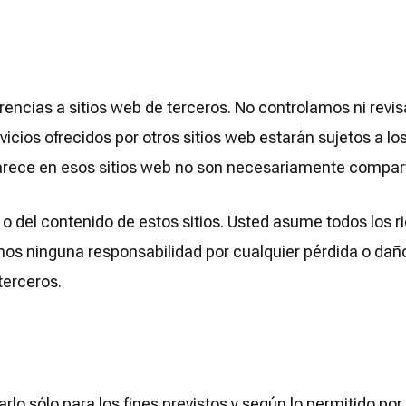
erencias a sitios web de terceros. No controlamos ni revi
icios ofrecidos por otros sitios web estarán sujetos a l
parece en esos sitios web no son necesariamente compart
 del contenido de estos sitios. Usted asume todos los ri
mos ninguna responsabilidad por cualquier pérdida o daño
terceros.
zarlo sólo para los fines previstos y según lo permitido p